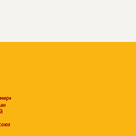
 мир»
дан
Й
союз