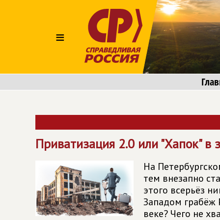
≡
Глав
Приватизация 2.0 или "Хапок" в 
На Петербургско
тем внезапно ст
этого всерьёз н
Западом грабёж Р
веке? Чего не х