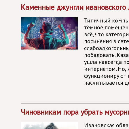
Каменные джунгли ивановского 
Типичный компью
тёмное помещени
всё, что категор
посинения в сете
слабоалкогольны
побаловать. Каз
ушла навсегда п
интернетом. Но,
функционируют в
насчитывается це
Чиновникам пора убрать мусорн
Ивановская обла