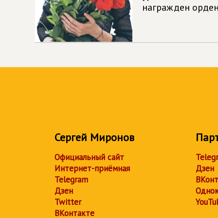
награжден орде
Сергей Миронов
Пар
Официальный сайт
Teleg
Интернет-приёмная
Дзен
Telegram
ВКонт
Дзен
Однок
Twitter
YouTu
ВКонтакте