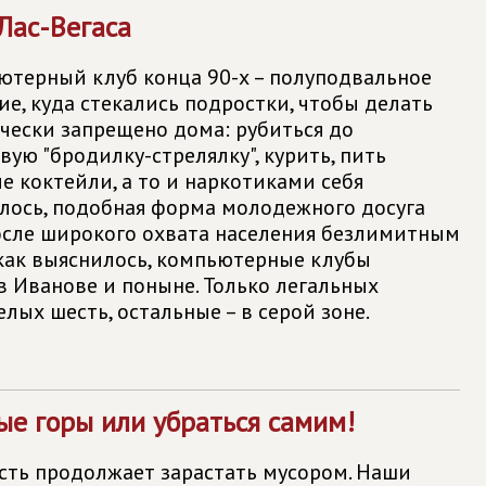
Лас-Вегаса
терный клуб конца 90-х – полуподвальное
е, куда стекались подростки, чтобы делать
ически запрещено дома: рубиться до
вую "бродилку-стрелялку", курить, пить
е коктейли, а то и наркотиками себя
алось, подобная форма молодежного досуга
осле широкого охвата населения безлимитным
 как выяснилось, компьютерные клубы
 Иванове и поныне. Только легальных
лых шесть, остальные – в серой зоне.
ые горы или убраться самим!
сть продолжает зарастать мусором. Наши