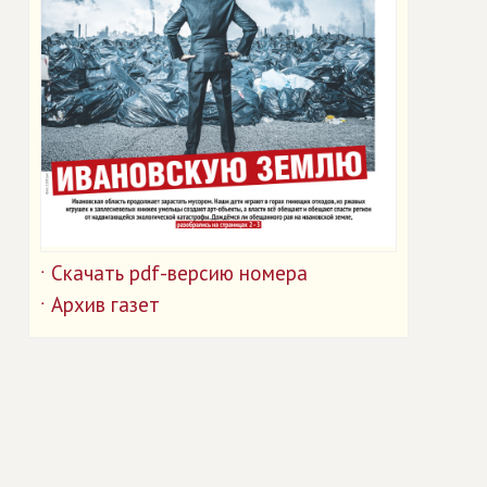
Скачать pdf-версию номера
˙
Архив газет
˙