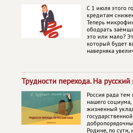
С 1 июля этого 
кредитам снижена
Теперь микрофин
ободрать заёмщи
это или мало? Э
который будет в
наверняка увели
Трудности перехода. На русский
Россия рада тем
нашего социума,
жизненный уклад
государственной
добропорядочным
Родине, по сути, 