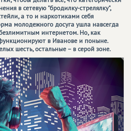
ения в сетевую "бродилку-стрелялку",
тейли, а то и наркотиками себя
орма молодежного досуга ушла навсегда
безлимитным интернетом. Но, как
функционируют в Иванове и поныне.
лых шесть, остальные – в серой зоне.