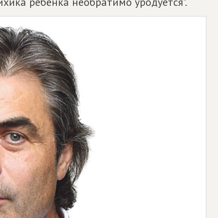
хика ребёнка необратимо уродуется".