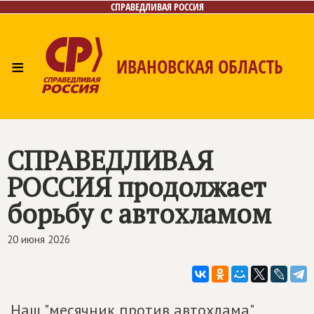
СПРАВЕДЛИВАЯ РОССИЯ
≡
ИВАНОВСКАЯ ОБЛАСТЬ
Главная
Новости
Лица
Фото/Видео
Газета
Контакты
СПРАВЕДЛИВАЯ
РОССИЯ
продолжает
борьбу с автохламом
20 июня 2026
Наш "месячник против автохлама"