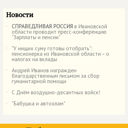
Новости
СПРАВЕДЛИВАЯ РОССИЯ
в Ивановской
˙
области проводит пресс-конференцию
"Зарплаты и пенсии"
"У нищих суму готовы отобрать":
˙
пенсионерка из Ивановской области – о
налогах на вклады
Андрей Иванов награжден
˙
благодарственным письмом за сбор
гуманитарной помощи
С Днём воздушно-десантных войск!
˙
"Бабушка и автохлам"
˙