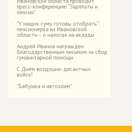
Ивановской области проводит
пресс-конференцию "Зарплаты и
пенсии"
"У нищих суму готовы отобрать":
˙
пенсионерка из Ивановской
области – о налогах на вклады
Андрей Иванов награжден
˙
благодарственным письмом за сбор
гуманитарной помощи
С Днём воздушно-десантных
˙
войск!
"Бабушка и автохлам"
˙