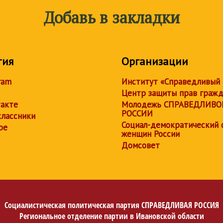
Добавь в закладки
тия
Организации
ram
Институт «Справедливый
Центр защиты прав граж
акте
Молодежь СПРАВЕДЛИВО
РОССИИ
лассники
Социал-демократический 
be
женщин России
Домсовет
Социалистическая политическая партия
СПРАВЕДЛИВАЯ РОССИЯ
Региональное отделение партии в Ивановской области