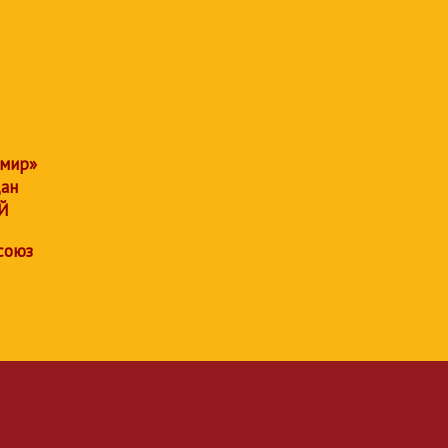
 мир»
дан
Й
союз