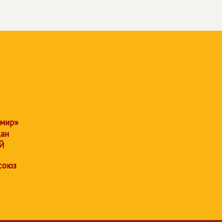
 мир»
дан
Й
союз