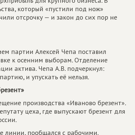
рхприбыль для крупного бизнеса. В
ства, который «пустили под нож»
или отсрочку — и закон до сих пор не
ием партии Алексей Чепа поставил
вке к осенним выборам. Отделение
ии актива. Чепа А.В. подчеркнул:
артию, и упускать её нельзя.
брезент»
ещение производства «Иваново брезент».
путату цеха, где выпускают брезент для
ссии.
е линии, пообщался с рабочими.