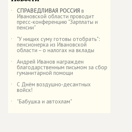
СПРАВЕДЛИВАЯ РОССИЯ
в
˙
Ивановской области проводит
пресс-конференцию "Зарплаты и
пенсии"
"У нищих суму готовы отобрать":
˙
пенсионерка из Ивановской
области – о налогах на вклады
Андрей Иванов награжден
˙
благодарственным письмом за сбор
гуманитарной помощи
С Днём воздушно-десантных
˙
войск!
"Бабушка и автохлам"
˙