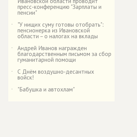
Ивановской области проводит
пресс-конференцию "Зарплаты и
пенсии"
"У нищих суму готовы отобрать":
˙
пенсионерка из Ивановской
области – о налогах на вклады
Андрей Иванов награжден
˙
благодарственным письмом за сбор
гуманитарной помощи
С Днём воздушно-десантных
˙
войск!
"Бабушка и автохлам"
˙