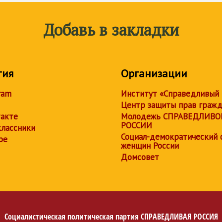
Добавь в закладки
тия
Организации
ram
Институт «Справедливый
Центр защиты прав граж
акте
Молодежь СПРАВЕДЛИВО
РОССИИ
лассники
Социал-демократический 
be
женщин России
Домсовет
Социалистическая политическая партия
СПРАВЕДЛИВАЯ РОССИЯ