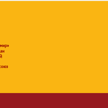
 мир»
дан
Й
союз