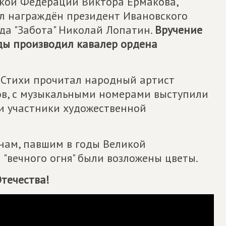
кой Федерации Виктора Ермакова,
ыл награждён президент Ивановского
да "Забота" Николай Лопатин.
Вручение
ды производил кавалер ордена
. Стихи прочитал народный артист
в, с музыкальными номерами выступили
и участники художественной
нам, павшим в годы Великой
 "вечного огня" были возложены цветы.
течества!