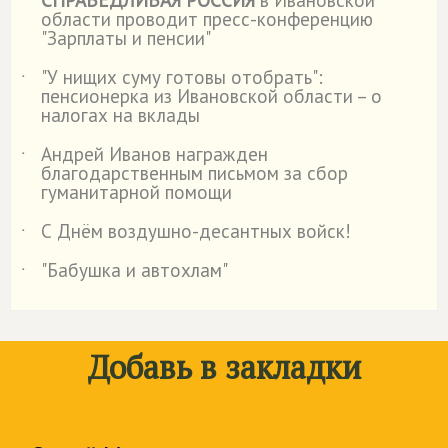
СПРАВЕДЛИВАЯ РОССИЯ
в Ивановской
˙
области проводит пресс-конференцию
"Зарплаты и пенсии"
"У нищих суму готовы отобрать":
˙
пенсионерка из Ивановской области – о
налогах на вклады
Андрей Иванов награжден
˙
благодарственным письмом за сбор
гуманитарной помощи
С Днём воздушно-десантных войск!
˙
"Бабушка и автохлам"
˙
Добавь в закладки