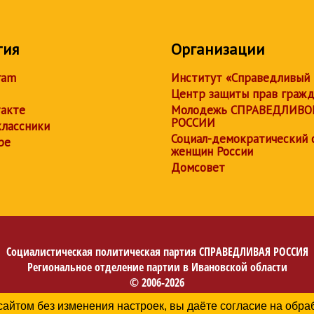
тия
Организации
ram
Институт «Справедливый
Центр защиты прав граж
акте
Молодежь СПРАВЕДЛИВО
РОССИИ
лассники
Социал-демократический 
be
женщин России
Домсовет
Социалистическая политическая партия
СПРАВЕДЛИВАЯ РОССИЯ
Региональное отделение партии в Ивановской области
© 2006-2026
Политика в отношении обработки персональных данных
сайтом без изменения настроек, вы даёте согласие на обр