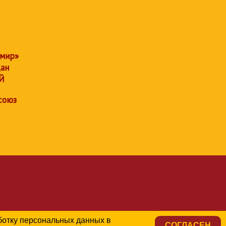
 мир»
дан
Й
союз
аботку персональных данных в
СОГЛАСЕН