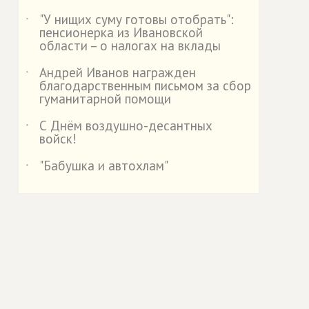
"У нищих суму готовы отобрать":
˙
пенсионерка из Ивановской
области – о налогах на вклады
Андрей Иванов награжден
˙
благодарственным письмом за сбор
гуманитарной помощи
С Днём воздушно-десантных
˙
войск!
"Бабушка и автохлам"
˙