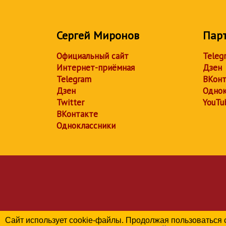
Сергей Миронов
Пар
Официальный сайт
Teleg
Интернет-приёмная
Дзен
Telegram
ВКонт
Дзен
Однок
Twitter
YouTu
ВКонтакте
Одноклассники
Сайт использует cookie-файлы. Продолжая пользоваться 