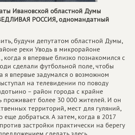
таты Ивановской областной Думы
ВЕДЛИВАЯ РОССИЯ
, одномандатный
вить, будучи депутатом областной Думы,
районе реки Уводь в микрорайоне
., когда я впервые близко познакомился с
води сделали футбольной поле, чтобы
да я впервые задумался о возможном
выступал на телевидении по поводу
вдотьино – район города с крайне
ь проживает более 30 000 жителей. И он
ственных территорий, мест для гуляний,
 еще добраться. А затем, когда в 2017
против застройки практически на берегу
с предложением сделать здесь