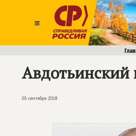
≡
Глав
Авдотьинский 
03 сентября 2018