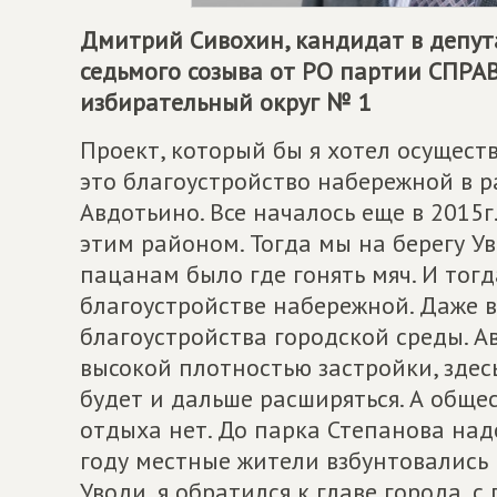
Дмитрий Сивохин, кандидат в депу
седьмого созыва от РО партии
СПРА
избирательный округ № 1
Проект, который бы я хотел осущест
это благоустройство набережной в 
Авдотьино. Все началось еще в 2015г
этим районом. Тогда мы на берегу У
пацанам было где гонять мяч. И тог
благоустройстве набережной. Даже 
благоустройства городской среды. А
высокой плотностью застройки, здес
будет и дальше расширяться. А обще
отдыха нет. До парка Степанова надо
году местные жители взбунтовались 
Уводи, я обратился к главе города, 