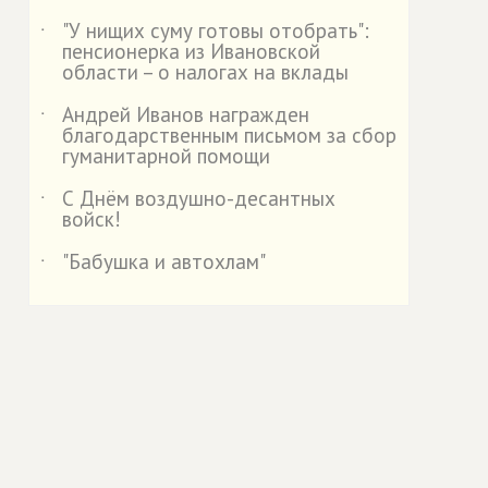
"У нищих суму готовы отобрать":
˙
пенсионерка из Ивановской
области – о налогах на вклады
Андрей Иванов награжден
˙
благодарственным письмом за сбор
гуманитарной помощи
С Днём воздушно-десантных
˙
войск!
"Бабушка и автохлам"
˙