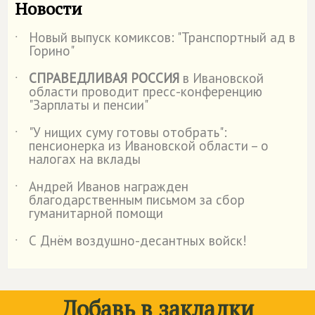
Новости
Новый выпуск комиксов: "Транспортный ад в
˙
Горино"
СПРАВЕДЛИВАЯ РОССИЯ
в Ивановской
˙
области проводит пресс-конференцию
"Зарплаты и пенсии"
"У нищих суму готовы отобрать":
˙
пенсионерка из Ивановской области – о
налогах на вклады
Андрей Иванов награжден
˙
благодарственным письмом за сбор
гуманитарной помощи
С Днём воздушно-десантных войск!
˙
Добавь в закладки