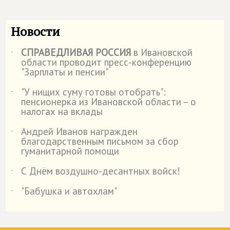
Новости
СПРАВЕДЛИВАЯ РОССИЯ
в Ивановской
˙
области проводит пресс-конференцию
"Зарплаты и пенсии"
"У нищих суму готовы отобрать":
˙
пенсионерка из Ивановской области – о
налогах на вклады
Андрей Иванов награжден
˙
благодарственным письмом за сбор
гуманитарной помощи
С Днём воздушно-десантных войск!
˙
"Бабушка и автохлам"
˙