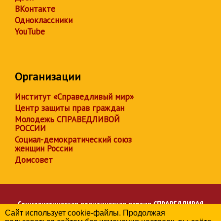
ВКонтакте
Одноклассники
YouTube
Организации
Институт «Справедливый мир»
Центр защиты прав граждан
Молодежь СПРАВЕДЛИВОЙ
РОССИИ
Социал-демократический союз
женщин России
Домсовет
Социалистическая политическая партия
СПРАВЕДЛИВАЯ
Сайт использует cookie-файлы. Продолжая
РОССИЯ