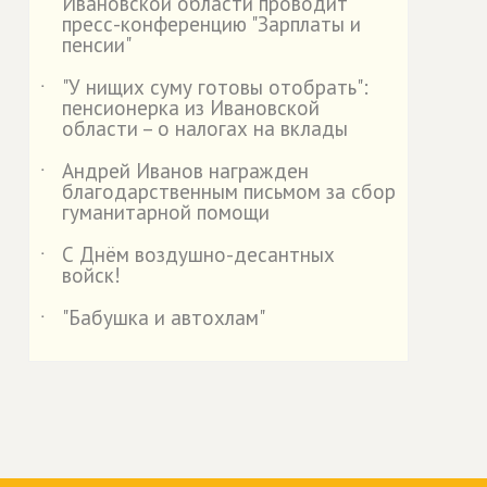
Ивановской области проводит
пресс-конференцию "Зарплаты и
пенсии"
"У нищих суму готовы отобрать":
˙
пенсионерка из Ивановской
области – о налогах на вклады
Андрей Иванов награжден
˙
благодарственным письмом за сбор
гуманитарной помощи
С Днём воздушно-десантных
˙
войск!
"Бабушка и автохлам"
˙