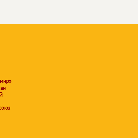
 мир»
дан
Й
союз