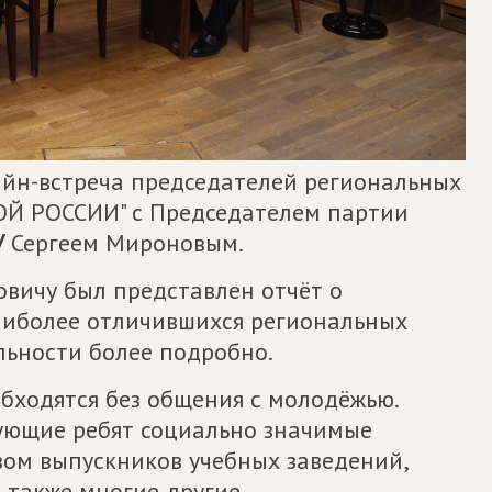
айн-встреча председателей региональных
Й РОССИИ" с Председателем партии
У
Сергеем Мироновым.
вичу был представлен отчёт о
наиболее отличившихся региональных
льности более подробно.
бходятся без общения с молодёжью.
ующие ребят социально значимые
вом выпускников учебных заведений,
 также многие другие.