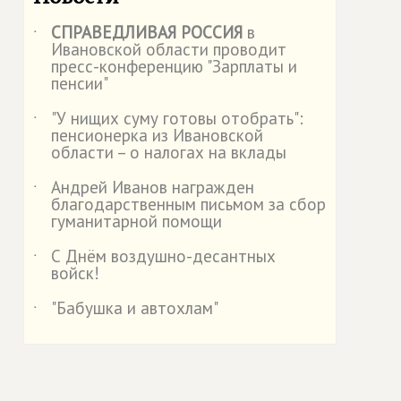
СПРАВЕДЛИВАЯ РОССИЯ
в
˙
Ивановской области проводит
пресс-конференцию "Зарплаты и
пенсии"
"У нищих суму готовы отобрать":
˙
пенсионерка из Ивановской
области – о налогах на вклады
Андрей Иванов награжден
˙
благодарственным письмом за сбор
гуманитарной помощи
С Днём воздушно-десантных
˙
войск!
"Бабушка и автохлам"
˙