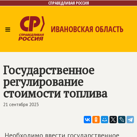
СПРАВЕДЛИВАЯ РОССИЯ
≡
ИВАНОВСКАЯ ОБЛАСТЬ
Главная
Новости
Лица
Фото/Видео
Газета
Контакты
Государственное
регулирование
стоимости топлива
21 сентября 2023
Необходимо ввести государственное