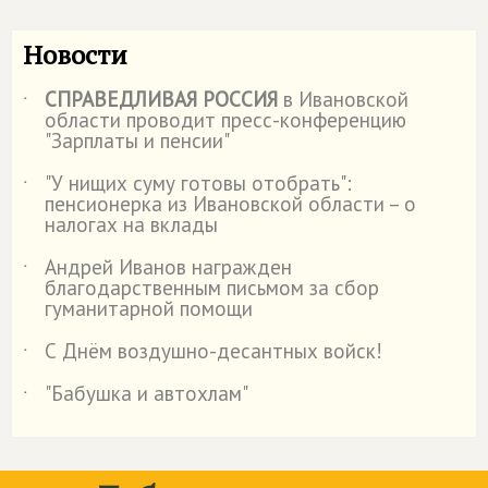
Новости
СПРАВЕДЛИВАЯ РОССИЯ
в Ивановской
˙
области проводит пресс-конференцию
"Зарплаты и пенсии"
"У нищих суму готовы отобрать":
˙
пенсионерка из Ивановской области – о
налогах на вклады
Андрей Иванов награжден
˙
благодарственным письмом за сбор
гуманитарной помощи
С Днём воздушно-десантных войск!
˙
"Бабушка и автохлам"
˙