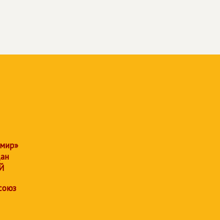
 мир»
дан
Й
союз