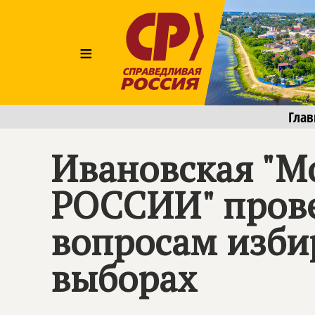
≡
Глав
Ивановская "
РОССИИ" прове
вопросам избир
выборах