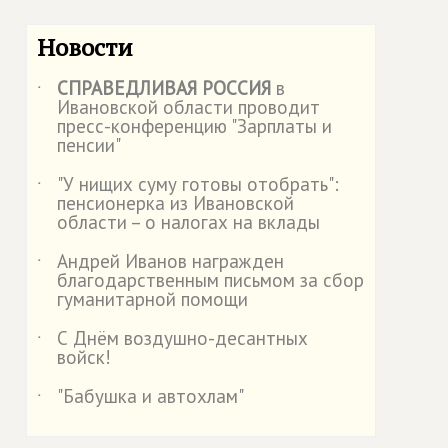
Новости
СПРАВЕДЛИВАЯ РОССИЯ
в
˙
Ивановской области проводит
пресс-конференцию "Зарплаты и
пенсии"
"У нищих суму готовы отобрать":
˙
пенсионерка из Ивановской
области – о налогах на вклады
Андрей Иванов награжден
˙
благодарственным письмом за сбор
гуманитарной помощи
С Днём воздушно-десантных
˙
войск!
"Бабушка и автохлам"
˙