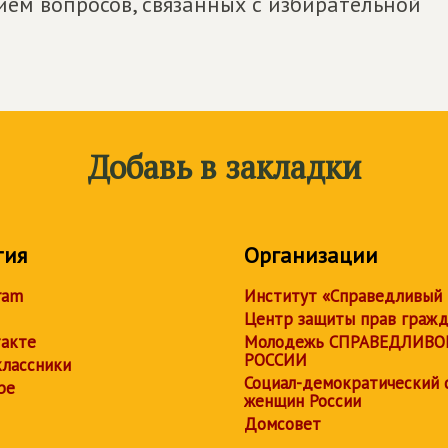
ем вопросов, связанных с избирательной
Добавь в закладки
тия
Организации
ram
Институт «Справедливый
Центр защиты прав граж
акте
Молодежь СПРАВЕДЛИВО
РОССИИ
лассники
Социал-демократический 
be
женщин России
Домсовет