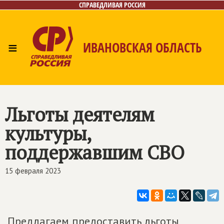
СПРАВЕДЛИВАЯ РОССИЯ
≡
ИВАНОВСКАЯ ОБЛАСТЬ
Главная
Новости
Лица
Фото/Видео
Газета
Контакты
Льготы деятелям
культуры,
поддержавшим СВО
15 февраля 2023
Предлагаем предоставить льготы