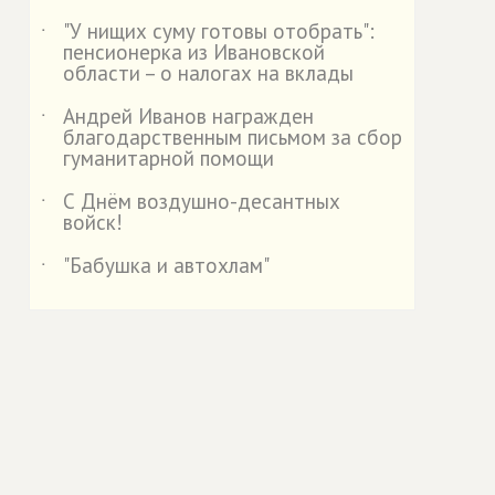
"У нищих суму готовы отобрать":
˙
пенсионерка из Ивановской
области – о налогах на вклады
Андрей Иванов награжден
˙
благодарственным письмом за сбор
гуманитарной помощи
С Днём воздушно-десантных
˙
войск!
"Бабушка и автохлам"
˙