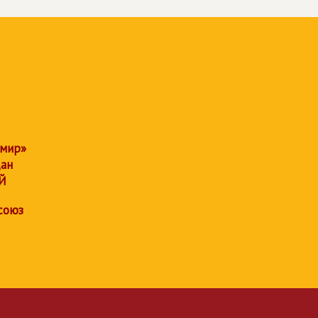
 мир»
дан
Й
союз