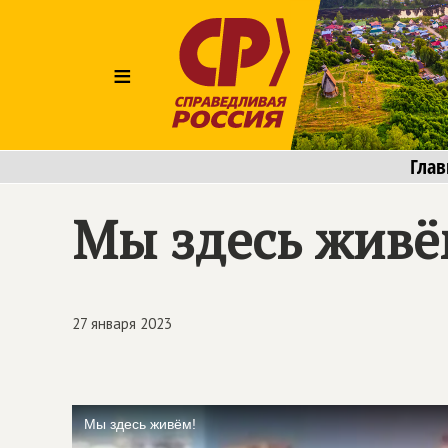
≡
Глав
Мы здесь живё
27 января 2023