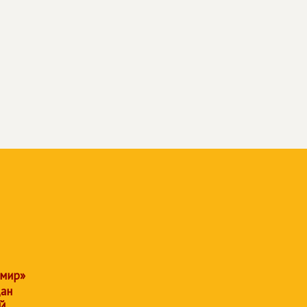
 мир»
дан