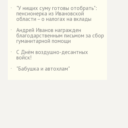
"У нищих суму готовы отобрать":
˙
пенсионерка из Ивановской
области – о налогах на вклады
Андрей Иванов награжден
˙
благодарственным письмом за сбор
гуманитарной помощи
С Днём воздушно-десантных
˙
войск!
"Бабушка и автохлам"
˙