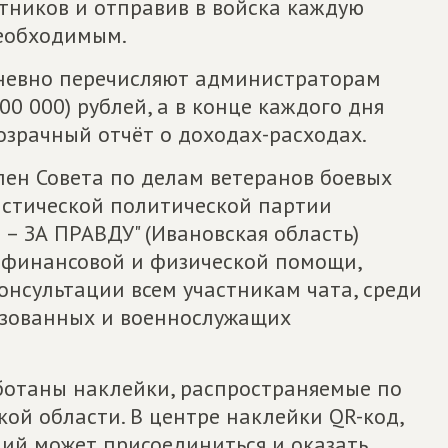
стников и отправив в войска каждую
необходимым.
невно перечисляют администраторам
100 000) рублей, а в конце каждого дня
озрачный отчёт о доходах-расходах.
лен Совета по делам ветеранов боевых
истической политической партии
 ЗА ПРАВДУ" (Ивановская область)
 финансовой и физической помощи,
онсультации всем участникам чата, среди
изованных и военнослужащих
ботаны наклейки, распространяемые по
ой области. В центре наклейки QR-код,
ий может присоединиться и оказать