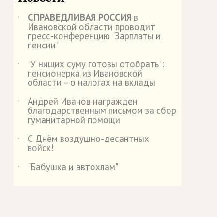
СПРАВЕДЛИВАЯ РОССИЯ
в
˙
Ивановской области проводит
пресс-конференцию "Зарплаты и
пенсии"
"У нищих суму готовы отобрать":
˙
пенсионерка из Ивановской
области – о налогах на вклады
Андрей Иванов награжден
˙
благодарственным письмом за сбор
гуманитарной помощи
С Днём воздушно-десантных
˙
войск!
"Бабушка и автохлам"
˙