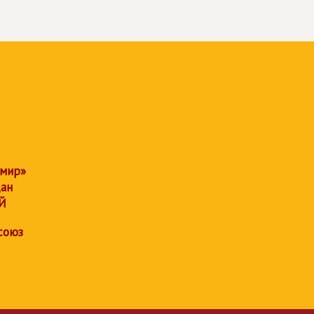
 мир»
дан
Й
союз