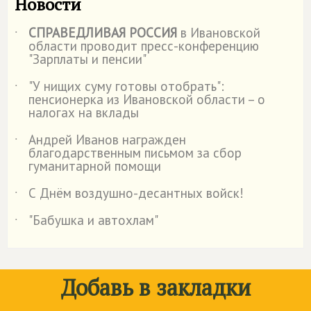
Новости
СПРАВЕДЛИВАЯ РОССИЯ
в Ивановской
˙
области проводит пресс-конференцию
"Зарплаты и пенсии"
"У нищих суму готовы отобрать":
˙
пенсионерка из Ивановской области – о
налогах на вклады
Андрей Иванов награжден
˙
благодарственным письмом за сбор
гуманитарной помощи
С Днём воздушно-десантных войск!
˙
"Бабушка и автохлам"
˙
Добавь в закладки