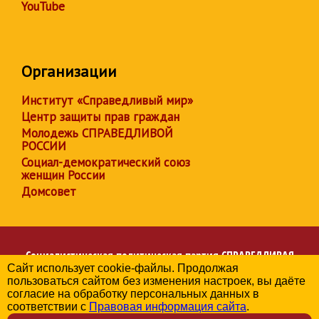
YouTube
Организации
Институт «Справедливый мир»
Центр защиты прав граждан
Молодежь СПРАВЕДЛИВОЙ
РОССИИ
Социал-демократический союз
женщин России
Домсовет
Социалистическая политическая партия
СПРАВЕДЛИВАЯ
Сайт использует cookie-файлы. Продолжая
РОССИЯ
пользоваться сайтом без изменения настроек, вы даёте
Региональное отделение партии в Ивановской области
согласие на обработку персональных данных в
© 2006-2026
соответствии с
Правовая информация сайта
.
Политика в отношении обработки персональных данных