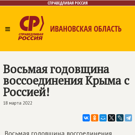
СПРАВЕДЛИВАЯ РОССИЯ
≡
ИВАНОВСКАЯ ОБЛАСТЬ
Главная
Новости
Лица
Фото/Видео
Газета
Контакты
Восьмая годовщина
воссоединения Крыма с
Россией!
18 марта 2022
Восьмая годовщина воссоединения