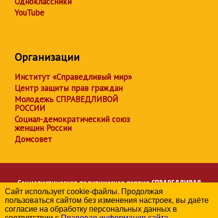
Одноклассники
YouTube
Организации
Институт «Справедливый мир»
Центр защиты прав граждан
Молодежь СПРАВЕДЛИВОЙ
РОССИИ
Социал-демократический союз
женщин России
Домсовет
Социалистическая политическая партия
СПРАВЕДЛИВАЯ
Сайт использует cookie-файлы. Продолжая
РОССИЯ
пользоваться сайтом без изменения настроек, вы даёте
Региональное отделение партии в Ивановской области
согласие на обработку персональных данных в
© 2006-2026
соответствии с
Правовая информация сайта
.