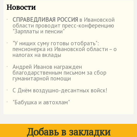
Новости
СПРАВЕДЛИВАЯ РОССИЯ
в Ивановской
˙
области проводит пресс-конференцию
"Зарплаты и пенсии"
"У нищих суму готовы отобрать":
˙
пенсионерка из Ивановской области – о
налогах на вклады
Андрей Иванов награжден
˙
благодарственным письмом за сбор
гуманитарной помощи
С Днём воздушно-десантных войск!
˙
"Бабушка и автохлам"
˙
Добавь в закладки