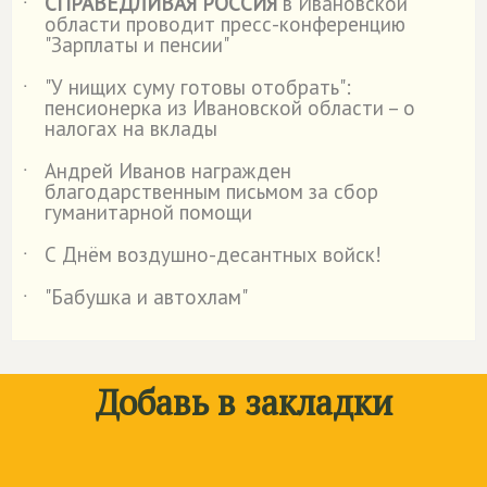
СПРАВЕДЛИВАЯ РОССИЯ
в Ивановской
˙
области проводит пресс-конференцию
"Зарплаты и пенсии"
"У нищих суму готовы отобрать":
˙
пенсионерка из Ивановской области – о
налогах на вклады
Андрей Иванов награжден
˙
благодарственным письмом за сбор
гуманитарной помощи
С Днём воздушно-десантных войск!
˙
"Бабушка и автохлам"
˙
Добавь в закладки