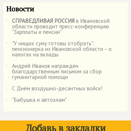
Новости
СПРАВЕДЛИВАЯ РОССИЯ
в Ивановской
˙
области проводит пресс-конференцию
"Зарплаты и пенсии"
"У нищих суму готовы отобрать":
˙
пенсионерка из Ивановской области – о
налогах на вклады
Андрей Иванов награжден
˙
благодарственным письмом за сбор
гуманитарной помощи
С Днём воздушно-десантных войск!
˙
"Бабушка и автохлам"
˙
Добавь в закладки