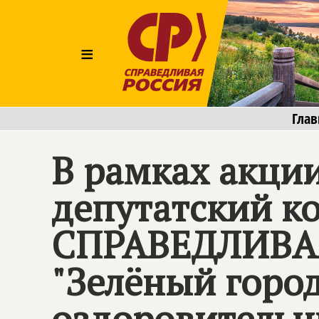
≡
Глав
В рамках акци
депутатский ко
СПРАВЕДЛИВА
"Зелёный город
оздоровительн