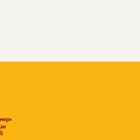
 мир»
дан
Й