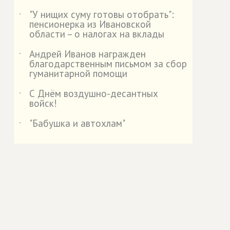
"У нищих суму готовы отобрать":
˙
пенсионерка из Ивановской
области – о налогах на вклады
Андрей Иванов награжден
˙
благодарственным письмом за сбор
гуманитарной помощи
С Днём воздушно-десантных
˙
войск!
"Бабушка и автохлам"
˙