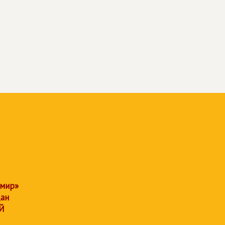
 мир»
дан
Й