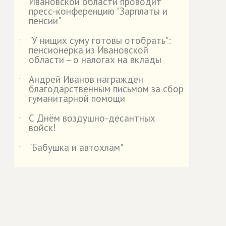
Ивановской области проводит
пресс-конференцию "Зарплаты и
пенсии"
"У нищих суму готовы отобрать":
˙
пенсионерка из Ивановской
области – о налогах на вклады
Андрей Иванов награжден
˙
благодарственным письмом за сбор
гуманитарной помощи
С Днём воздушно-десантных
˙
войск!
"Бабушка и автохлам"
˙