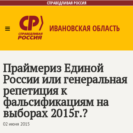
СПРАВЕДЛИВАЯ РОССИЯ
≡
ИВАНОВСКАЯ ОБЛАСТЬ
Главная
Новости
Лица
Фото/Видео
Газета
Контакты
Праймериз Единой
России или генеральная
репетиция к
фальсификациям на
выборах 2015г.?
02 июня 2015