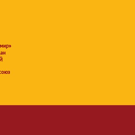
 мир»
дан
Й
союз