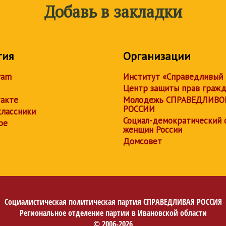
Добавь в закладки
тия
Организации
ram
Институт «Справедливый
Центр защиты прав граж
акте
Молодежь СПРАВЕДЛИВО
РОССИИ
лассники
Социал-демократический 
be
женщин России
Домсовет
Социалистическая политическая партия
СПРАВЕДЛИВАЯ РОССИЯ
Региональное отделение партии в Ивановской области
© 2006-2026