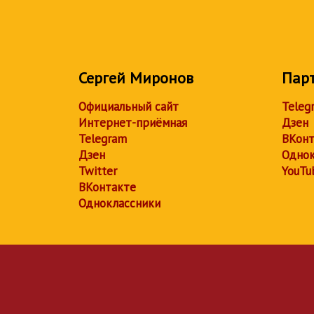
Сергей Миронов
Пар
Официальный сайт
Teleg
Интернет-приёмная
Дзен
Telegram
ВКонт
Дзен
Однок
Twitter
YouTu
ВКонтакте
Одноклассники